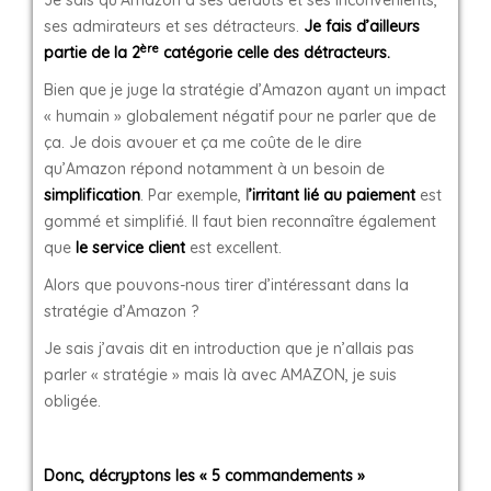
Je sais qu’Amazon a ses défauts et ses inconvénients,
ses admirateurs et ses détracteurs.
Je fais d’ailleurs
ère
partie de la 2
catégorie celle des détracteurs.
Bien que je juge la stratégie d’Amazon ayant un impact
« humain » globalement négatif pour ne parler que de
ça. Je dois avouer et ça me coûte de le dire
qu’Amazon répond notamment à un besoin de
simplification
. Par exemple,
l
’irritant lié au paiement
est
gommé et simplifié. Il faut bien reconnaître également
que
le service client
est excellent.
Alors que pouvons-nous tirer d’intéressant dans la
stratégie d’Amazon ?
Je sais j’avais dit en introduction que je n’allais pas
parler « stratégie » mais là avec AMAZON, je suis
obligée.
Donc, décryptons les « 5 commandements »