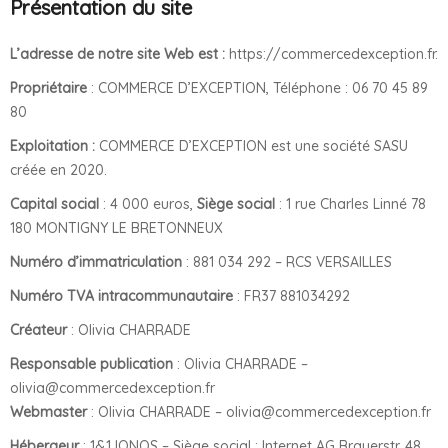
Présentation du site
L’adresse de notre site Web est :
https://commercedexception.fr.
Propriétaire
: COMMERCE D’EXCEPTION, Téléphone : 06 70 45 89
80
Exploitation :
COMMERCE D’EXCEPTION est une société SASU
créée en 2020.
Capital social
: 4 000 euros,
Siège social
: 1 rue Charles Linné 78
180 MONTIGNY LE BRETONNEUX
Numéro d’immatriculation
: 881 034 292 – RCS VERSAILLES
Numéro TVA intracommunautaire
: FR37 881034292
Créateur
: Olivia CHARRADE
Responsable publication
: Olivia CHARRADE –
olivia@commercedexception.fr
Webmaster
: Olivia CHARRADE – olivia@commercedexception.fr
Hébergeur
: 1&1 IONOS – Siège social : Internet AG Brauerstr. 48