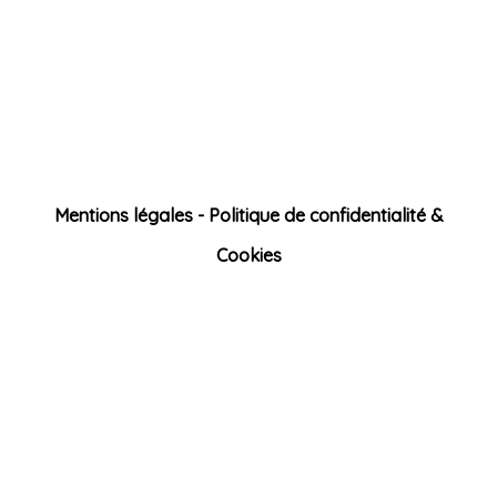
Plan du site
Conditions Générales de Vente (CGV)
Pour consulter CGV Cliquez ICI
Mentions légales - Politique de confidentialité &
Cookies