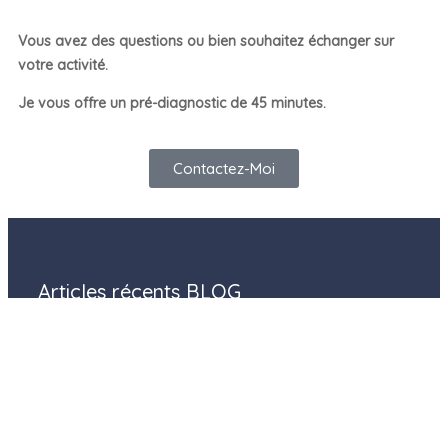
Vous avez des questions ou bien souhaitez échanger sur
votre activité.
Je vous offre un pré-diagnostic de 45 minutes.
Contactez-Moi
Articles récents BLOG
– Comment vendre en période de crise : les leviers et les
outils digitaux ?
– Découvrez les bases de la réalisation d’une vidéo
impactante
– Comment débuter efficacement sur INSTAGRAM et