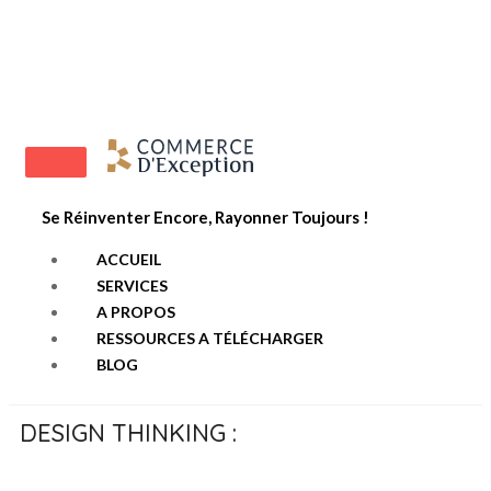
06 70 45 89 80
olivia@commercedexception.fr
Se Réinventer Encore, Rayonner Toujours !
ACCUEIL
SERVICES
A PROPOS
RESSOURCES A TÉLÉCHARGER
BLOG
DESIGN THINKING :